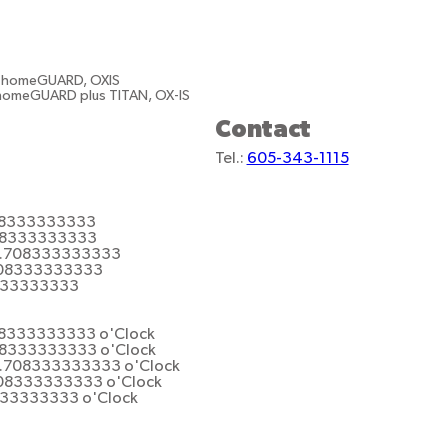
S, homeGUARD, OXIS
 homeGUARD plus TITAN, OX-IS
Contact
Tel.:
605-343-1115
08333333333
708333333333
0.708333333333
.708333333333
8333333333
08333333333 o'Clock
08333333333 o'Clock
0.708333333333 o'Clock
708333333333 o'Clock
333333333 o'Clock