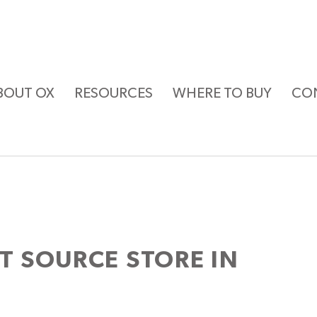
BOUT OX
RESOURCES
WHERE TO BUY
CO
ST SOURCE
STORE IN