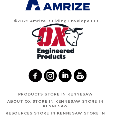
©2025 Amrize Building Envelope LLC.
PRODUCTS
STORE IN KENNESAW
ABOUT OX
STORE IN KENNESAW
STORE IN
KENNESAW
RESOURCES
STORE IN KENNESAW
STORE IN