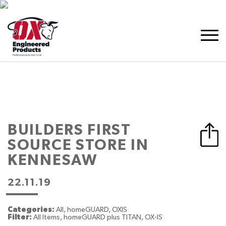
BUILDERS FIRST
SOURCE
STORE IN
KENNESAW
22.11.19
Categories:
All, homeGUARD, OXIS
Filter:
All Items, homeGUARD plus TITAN, OX-IS