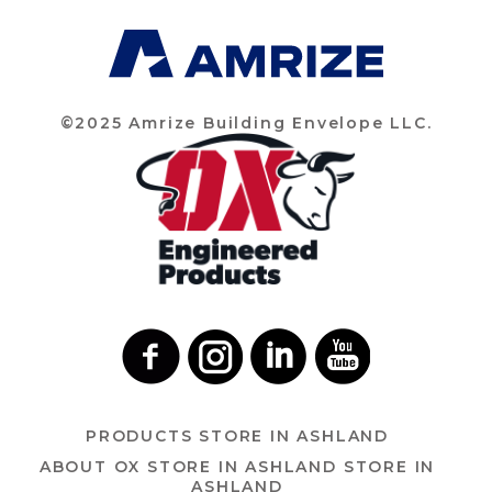
©2025 Amrize Building Envelope LLC.
PRODUCTS
STORE IN ASHLAND
ABOUT OX
STORE IN ASHLAND
STORE IN
ASHLAND