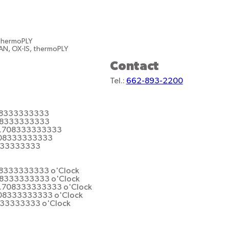
 thermoPLY
AN, OX-IS, thermoPLY
Contact
Tel.:
662-893-2200
08333333333
708333333333
0.708333333333
.708333333333
8333333333
08333333333 o'Clock
08333333333 o'Clock
0.708333333333 o'Clock
708333333333 o'Clock
333333333 o'Clock